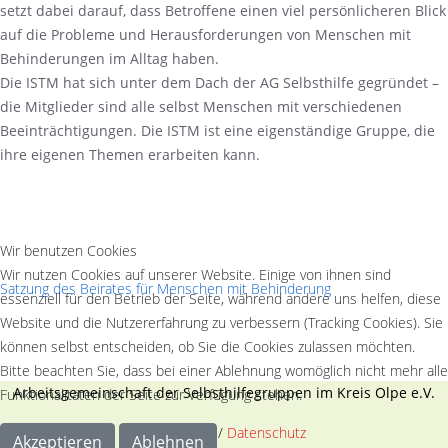
setzt dabei darauf, dass Betroffene einen viel persönlicheren Blick
auf die Probleme und Herausforderungen von Menschen mit
Behinderungen im Alltag haben.
Die ISTM hat sich unter dem Dach der AG Selbsthilfe gegründet –
die Mitglieder sind alle selbst Menschen mit verschiedenen
Beeinträchtigungen. Die ISTM ist eine eigenständige Gruppe, die
ihre eigenen Themen erarbeiten kann.
Wir benutzen Cookies
Wir nutzen Cookies auf unserer Website. Einige von ihnen sind
Satzung des Beirates für Menschen mit Behinderung
essenziell für den Betrieb der Seite, während andere uns helfen, diese
Website und die Nutzererfahrung zu verbessern (Tracking Cookies). Sie
können selbst entscheiden, ob Sie die Cookies zulassen möchten.
Bitte beachten Sie, dass bei einer Ablehnung womöglich nicht mehr alle
Arbeitsgemeinschaft der Selbsthilfegruppen im Kreis Olpe e.V.
Funktionalitäten der Seite zur Verfügung stehen.
Impressum
/
Datenschutz
Akzeptieren
Ablehnen